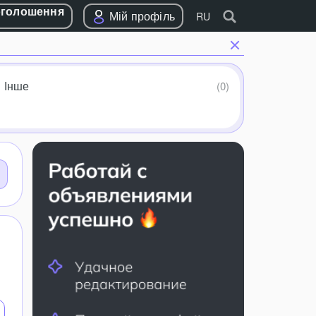
оголошення
Мій профіль
RU
Інше