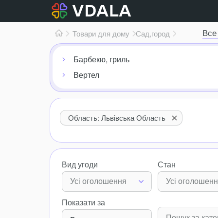
Все
Товари для дому
Сад,
город
Барбекю, гриль
Вертел
Область: Львівська Область
Вид угоди
Стан
Усі оголошення
Усі оголошен
Показати за