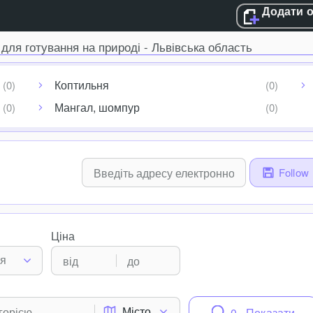
Додати 
 для готування на природі - Львівська область
Коптильня
Мангал, шомпур
Follow
Ціна
ня
Місто
0 - Показати