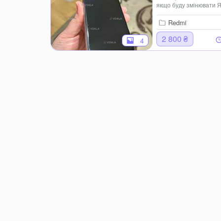
якщо буду змінювати Я
Або ж інстаграм ledov
Redmi
2 800 ₴
4