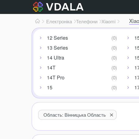
Xia
Електроніка
Телефони
Xiaomi
12 Series
15
13 Series
1
14 Ultra
1
14T
1
14T Pro
1
15
1
Область: Вінницька Область