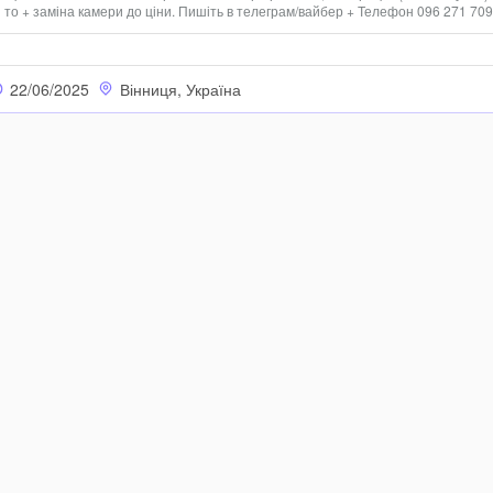
 то + заміна камери до ціни. Пишіть в телеграм/вайбер + Телефон 096 271 70
aaa Телефон продаю,бо купили новий!
22/06/2025
Вінниця, Україна