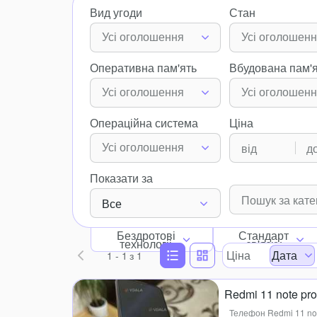
Вид угоди
Стан
Усі оголошення
Усі оголошен
Оперативна пам'ять
Вбудована пам'
Усі оголошення
Усі оголошен
Операційна система
Ціна
Усі оголошення
Показати за
Все
Бездротові
Стандарт
технологіі
зв'язку
Ціна
Дата
1 - 1
з 1
Redmi 11 note pr
Телефон Redmi 11 not