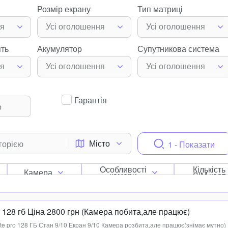
Розмір екрану
Тип матриці
ня
Усі оголошення
Усі оголошення
ять
Акумулятор
Супутникова система
ня
Усі оголошення
Усі оголошення
Гарантія
Місто
1 - Показати
Особливості
Кількість
Камера
камери
SIM карт
o 128 гб Ціна 2800 грн (Камера побита,але працює)
e pro 128 ГБ Стан 9/10 Екран 9/10 Камера розбита,але працює(знімає мутно)