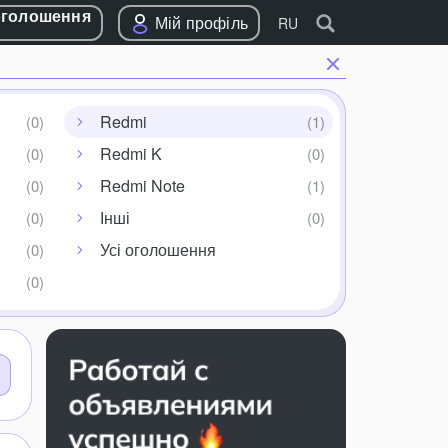
оголошення
Мій профіль
RU
Redmi
Redmi K
Redmi Note
Інші
Усі оголошення