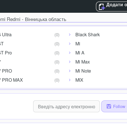
Додати 
omi Redmi - Вінницька область
 Ultra
Black Shark
5T
Mi
5T Pro
Mi A
7
Mi Max
7 PRO
Mi Note
7 PRO MAX
MIX
Follow