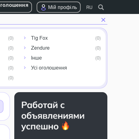
оголошення
Мій профіль
RU
Tig Fox
Zendure
Інше
Усі оголошення