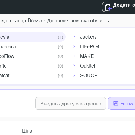
Додати 
ядні станції Brevia - Дніпропетровська область
evia
Jackery
hoetech
LiFePO4
coFlow
MAKE
rte
Oukitel
tcat
SOUOP
Follow
Ціна