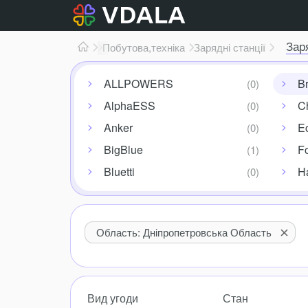
Зар
Електроніка
Побутова,
техніка
Зарядні станції
ALLPOWERS
Br
AlphaESS
C
Anker
E
BigBlue
Fo
Bluetti
Ha
Область: Дніпропетровська Область
Вид угоди
Стан