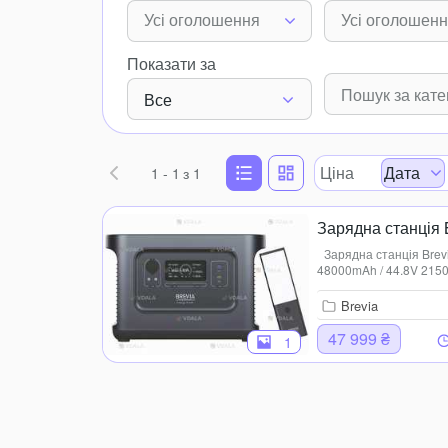
Усі оголошення
Усі оголошен
Показати за
Все
Ціна
Дата
1 - 1
з 1
Зарядна станція
Зарядна станція Brev
48000mAh / 44.8V 2150
80% ємності Вхід: Со
176-264V 50/60Hz ...
Brevia
47 999 ₴
1