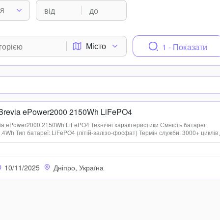
ня
Місто
1 - Показати
 Brevia ePower2000 2150Wh LiFePO4
ia ePower2000 2150Wh LiFePO4 Технічні характеристики Ємність батареї:
.4Wh Тип батареї: LiFePO4 (літій-залізо-фосфат) Термін служби: 3000+ циклів
нячна панель: 11.5V-55V 500W MAX Автомобільний порт: 12/24V 100W MAX АС:
10/11/2025
Дніпро, Україна