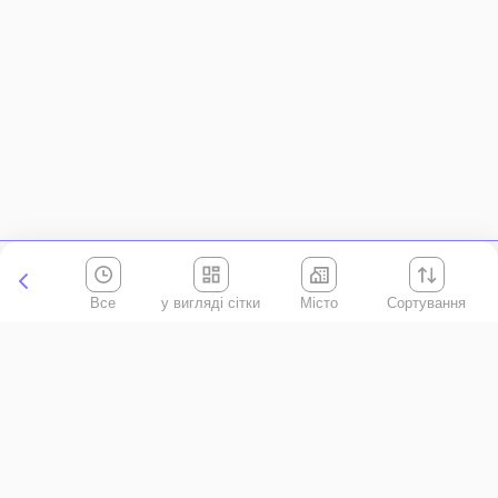
Все
Місто
Сортування
Київська область
АР Крим
Івано-Франківська область
Вінницька область
Волинська область