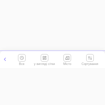
Все
Місто
Сортування
Київська область
АР Крим
Івано-Франківська область
Вінницька область
Волинська область