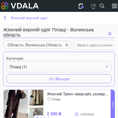
UA
Жіночий верхній одяг
Жіночий верхній одяг Плащі - Волинська
область
Область: Волинська Область
Категорія
Плащі (1)
Усі Фільтри
Жіночий Тренч оверсайз, розмір єдиний 42-54, котон Туреччина
Плащі
2 390 ₴
14/05/2025