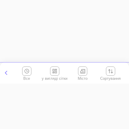
Все
Місто
Сортування
Київська область
АР Крим
Івано-Франківська область
Вінницька область
Волинська область