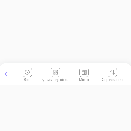
Все
Місто
Сортування
Київська область
АР Крим
Івано-Франківська область
Вінницька область
Волинська область