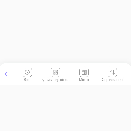
Все
Місто
Сортування
Київська область
АР Крим
Івано-Франківська область
Вінницька область
Волинська область