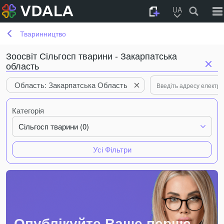
UA
Тваринництво
Зоосвіт Сільгосп тварини - Закарпатська
область
Область: Закарпатська Область
Категорія
Сільгосп тварини (0)
Усі Фільтри
Опублікуйте Ваше перше