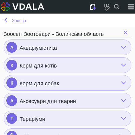
UA
Зоосвіт
Зоосвіт Зоотовари - Волинська область
Акваріумістика
А
Корм для котів
К
Корм для собак
К
Аксесуари для тварин
А
Тераріуми
Т