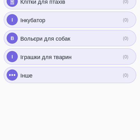
Клітки для птахів
Інкубатор
І
Вольєри для собак
В
Іграшки для тварин
І
Інше