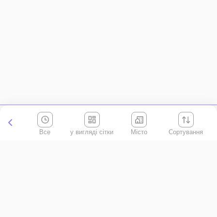
Все
Місто
Сортування
Київська область
АР Крим
Івано-Франківська область
Вінницька область
Волинська область