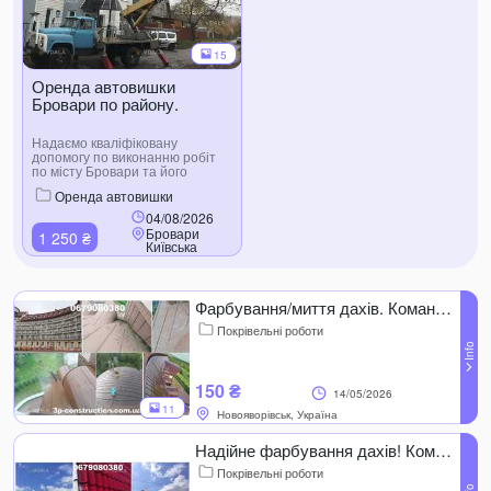
15
Оренда автовишки
Бровари по району.
Надаємо кваліфіковану
допомогу по виконанню робіт
по місту Бровари та його
району ліктьовою автовишкою
Оренда автовишки
АГП-18 з максимальною
висотою підіймання люльки - 18
04/08/2026
м. Автовишкою керує машиніст
Бровари
1 250 ₴
з великим досвідом роботи.
Київська
Мінімальне замовлення - 4 год.
область,
Замовлення та детальна
Україна
інформація по номеру
телефона.
Фарбування/миття дахів. Команда професіоналів! Фарбування шифера
Покрівельні роботи
150 ₴
14/05/2026
11
Новояворівськ, Україна
Надійне фарбування дахів! Команда професіоналів! Миття дахів
Покрівельні роботи