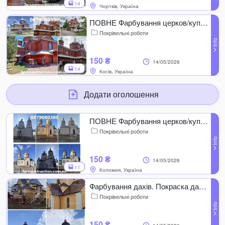
14
Чортків, Україна
ПОВНЕ Фарбування церков/куполів. Миття. ГАРАНТІЯ якості!
Покрівельні роботи
150 ₴
14/05/2026
14
Косів, Україна
Додати оголошення
ПОВНЕ Фарбування церков/куполів. Миття. ГАРАНТІЯ якості! Храм. Церква
Покрівельні роботи
150 ₴
14/05/2026
11
Коломия, Україна
Фарбування дахів. Покраска дахів. Шифера. Фарбування церков. Миття
Покрівельні роботи
150 ₴