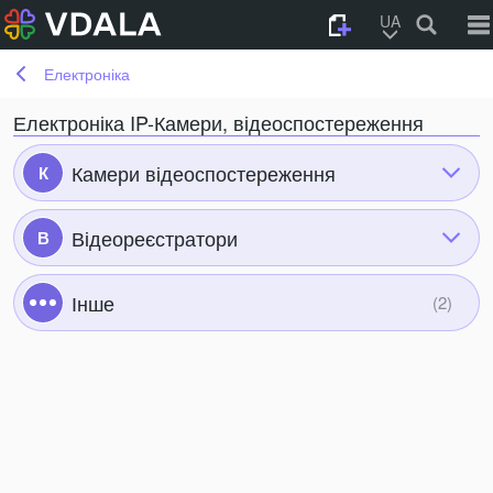
UA
Електроніка
Електроніка IP-Камери, відеоспостереження
Камери відеоспостереження
К
Відеореєстратори
В
Інше