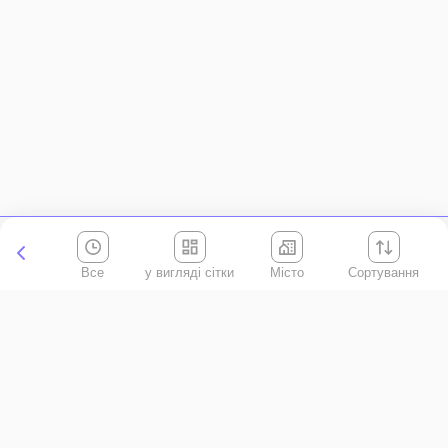
Все
Місто
Сортування
Київська область
АР Крим
Івано-Франківська область
Вінницька область
Волинська область