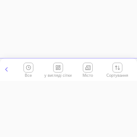
Все
Місто
Сортування
Київська область
АР Крим
Івано-Франківська область
Вінницька область
Волинська область
Дніпропетровська область
Донецька область