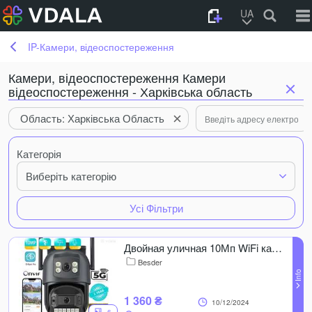
UA
IP-Камери, відеоспостереження
Камери, відеоспостереження Камери
відеоспостереження - Харківська область
Область: Харківська Область
Категорія
Виберіть категорію
Усі Фільтри
Двойная уличная 10Мп WiFi камера видеонаблюдения besder A20H
Besder
1 360 ₴
10/12/2024