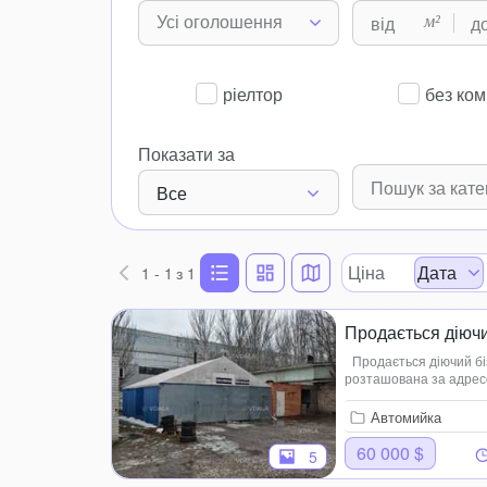
м²
Усі оголошення
ріелтор
без комі
Показати за
Все
Ціна
Дата
1 - 1
з 1
Продається діючий
Продається діючий бі
розташована за адресою
сотки, комерційне приз
обс...
Автомийка
60 000 $
5