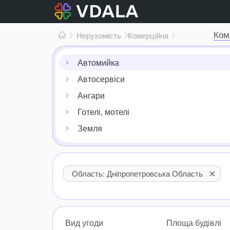
Ком
Нерухомість
Комерційна
Автомийка
Автосервіси
Ангари
Готелі, мотелі
Земля
Область: Дніпропетровська Область
Вид угоди
Площа будівлі