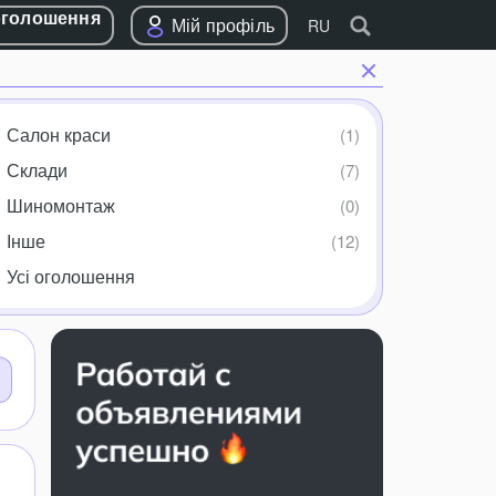
оголошення
Мій профіль
RU
Салон краси
Склади
Шиномонтаж
Інше
Усі оголошення