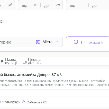
м²
га
га
сії
Місто
1 - Показати
Назва
Площа
вулиці
ділянки
 бізнес: автомийка Дніпро, 87 м².
знес: автомийка на вул. Собінова, 65 Продається діючий бізнес – автомийка,
 вул. Собінова, 65. Характеристики: Площа: 87 м² Кількість боксів: 2 Земля: 1
начення, у власності Опис: Хороший трафік вхідної групи клієнтів. 2 бокси для
17/04/2025