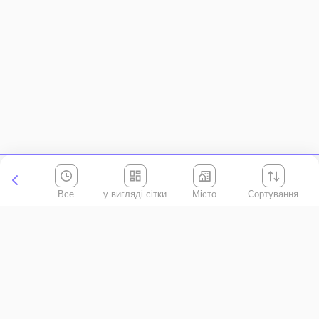
Все
Місто
Сортування
Київська область
АР Крим
Івано-Франківська область
Вінницька область
Волинська область