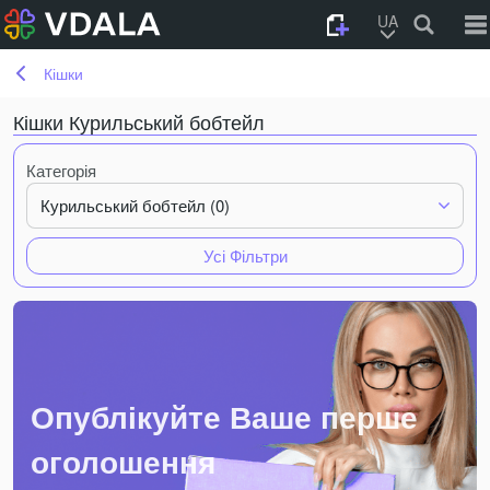
UA
Кішки
Кішки Курильський бобтейл
Категорія
Курильський бобтейл (0)
Усі Фільтри
Опублікуйте Ваше перше
оголошення