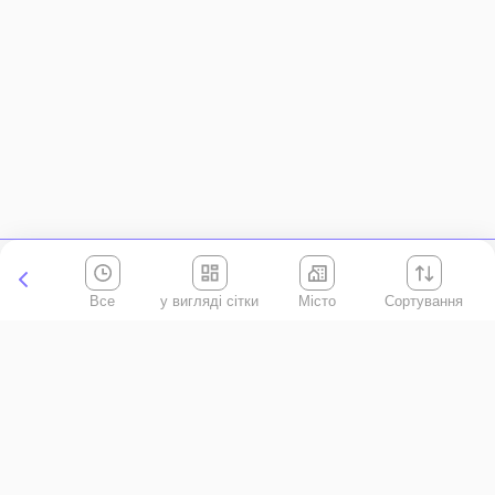
Все
Місто
Сортування
Київська область
АР Крим
Івано-Франківська область
Вінницька область
Волинська область