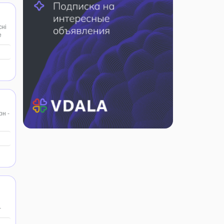
сні
е
рн -
–
та