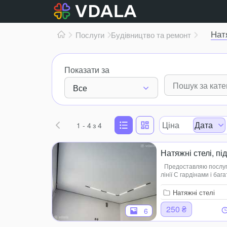
Нат
Послуги
Будівництво та ремонт
Показати за
Все
Ціна
Дата
1 - 4
з 4
Натяжні стелі, пі
Предоставляю послуги
лінії С гардінами і баг
бріліант, фотодрук(баг
Натяжні стелі
250 ₴
6