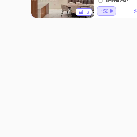
Натяжні стелі
150 ₴
3