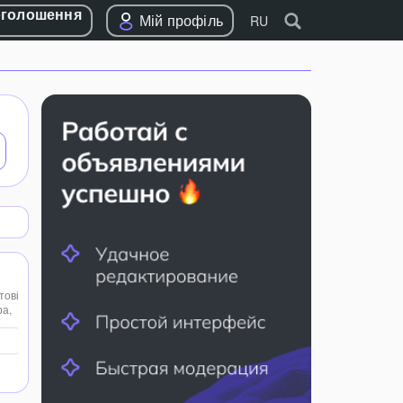
оголошення
Мій профіль
RU
тові
ра,