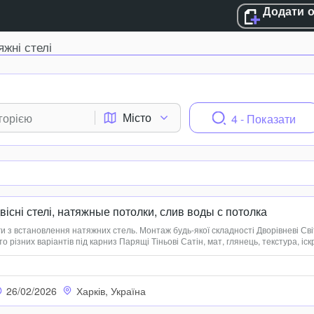
Додати 
яжні стелі
Місто
4 - Показати
двісні стелі, натяжные потолки, слив воды с потолка
 з встановлення натяжних стель. Монтаж будь-якої складності Дворівневі Сві
ато різних варіантів під карниз Парящі Тіньові Сатін, мат, глянець, текстура, іск
ато кольорів)
26/02/2026
Харків, Україна