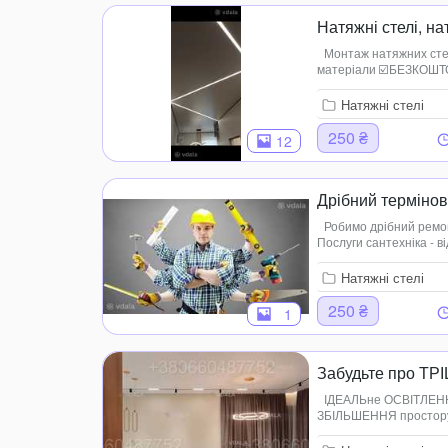
Натяжні стелі, на
Монтаж натяжних стел
матеріали ☑️БЕЗКОШТО
10років в м.Лозова м.
самі дешеві ці...
Натяжні стелі
250 ₴
12
Дрібний термінов
Робимо дрібний ремонт
Послуги сантехніка - ві
Ремонт техніки - від 25
Натяжні стелі
250 ₴
1
Забудьте про ТРІ
ІДЕАЛЬне ОСВІТЛЕННЯ 
ЗБІЛЬШЕННЯ простору –
наші стелі додають е
говорить за нас! ПРАЦ