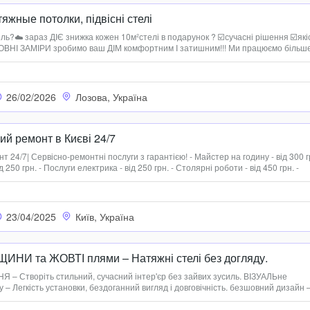
тяжные потолки, підвісні стелі
ь?☁️ зараз ДІЄ знижка кожен 10м²стелі в подарунок ? ☑️сучасні рішення ☑️які
ВНІ ЗАМІРИ зробимо ваш ДІМ комфортним І затишним!!! Ми працюємо більш
Харків Та по області Пишіть або телефонуйте: Збережи номер ???у нас завжди
26/02/2026
Лозова, Україна
ий ремонт в Києві 24/7
 24/7| Сервісно-ремонтні послуги з гарантією! - Майстер на годину - від 300 г
д 250 грн. - Послуги електрика - від 250 грн. - Столярні роботи - від 450 грн. -
0 грн - Будівельні роботи - від 700 грн. Замовляйте виклик майстра Зар...
23/04/2025
Київ, Україна
ЩИНИ та ЖОВТІ плями – Натяжні стелі без догляду.
– Створіть стильний, сучасний інтер'єр без зайвих зусиль. ВІЗУАЛЬне
 Легкість установки, бездоганний вигляд і довговічність. безшовний дизайн 
легантності будь-якому приміщенню 1000+ УСПІШНИХ ПРОЕКТІВ – наша робо
ЮЄ...