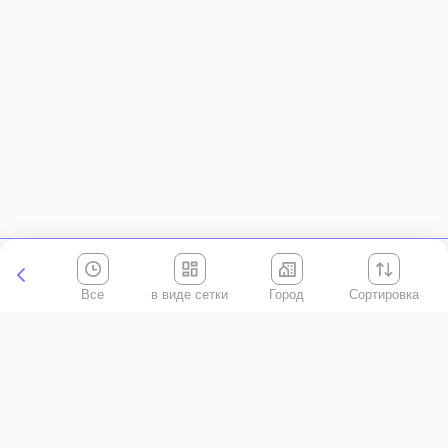
Все
Город
Сортировка
Киевская область
АР Крым
Винницкая область