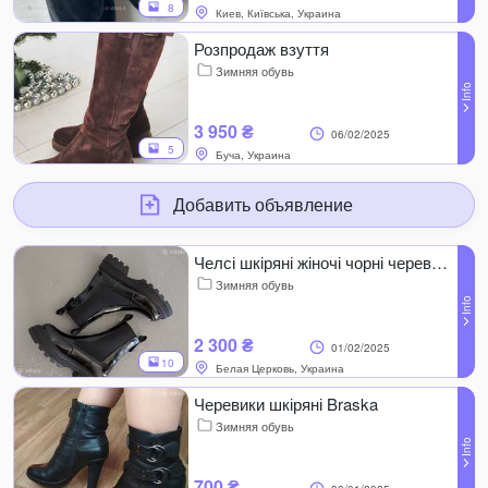
8
Киев, Київська, Украина
Розпродаж взуття
Зимняя обувь
3 950 ₴
06/02/2025
5
Буча, Украина
Добавить объявление
Челсі шкіряні жіночі чорні черевики зима
Зимняя обувь
2 300 ₴
01/02/2025
10
Белая Церковь, Украина
Черевики шкіряні Braska
Зимняя обувь
700 ₴