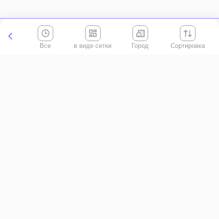
Все
Город
Сортировка
Киевская область
АР Крым
Винницкая область
Волынская область
Днепропетровская область
Донецкая область
Житомирская область
Закарпатская область
Запорожская область
Ивано-Франковская область
Кировоградская область
Луганская область
Львовская область
Николаевская область
Одесская область
Полтавская область
Ровенская область
Сумская область
Тернопольская область
Харьковская область
Херсонская область
Хмельницкая область