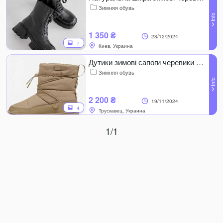
Зимняя обувь
1 350 ₴
28/12/2024
7
Киев, Украина
Дутики зимові сапоги черевики puma 37 38 39
Зимняя обувь
2 200 ₴
19/11/2024
4
Трускавец, Украина
1/1