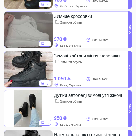
30/01/2025
4
Люботин, Украина
Зимние кроссовки
Зимняя обувь
370 ₴
20/01/2025
3
Киев, Украина
Зимові хайтопи жіночі черевики кросівки на платформі
Зимняя обувь
1 050 ₴
29/12/2024
5
Киев, Украина
Дутіки автоледі зимові уггі жіночі
Зимняя обувь
950 ₴
29/12/2024
6
Киев, Украина
Натуральна шкіра зимові черевики жіночі шкіряні берці