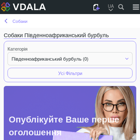
UA
Собаки
Собаки Південноафриканський бурбуль
Категорія
Південноафриканський бурбуль (0)
Усі Фільтри
Опублікуйте Ваше перше
оголошення