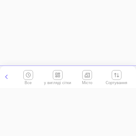
Все
Місто
Сортування
Київська область
АР Крим
Івано-Франківська область
Вінницька область
Волинська область