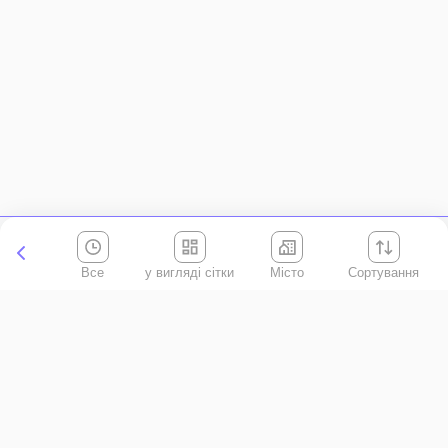
Все
Місто
Сортування
Київська область
АР Крим
Івано-Франківська область
Вінницька область
Волинська область