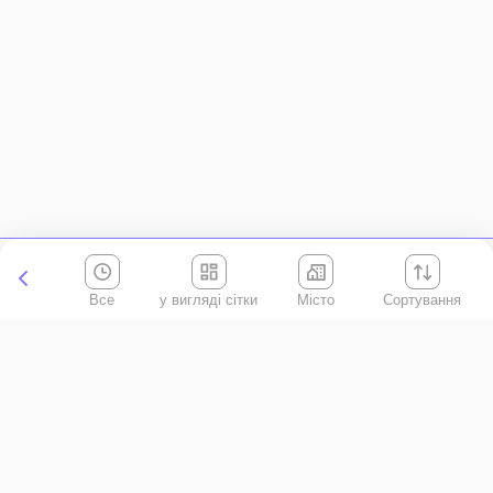
Все
Місто
Сортування
Київська область
АР Крим
Івано-Франківська область
Вінницька область
Волинська область