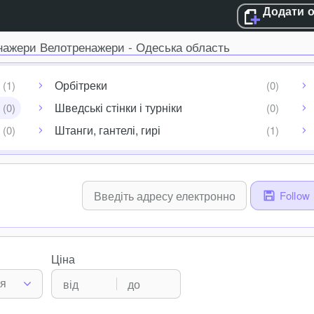
Додати 
нажери Велотренажери - Одеська область
Орбітреки
Шведські стінки і турніки
Штанги, гантелі, гирі
Follow
Ціна
ня