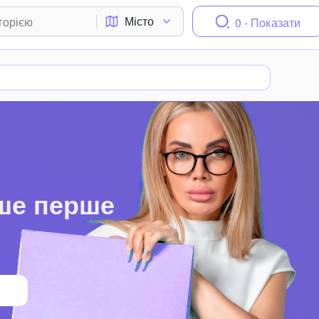
Місто
0 - Показати
ше перше