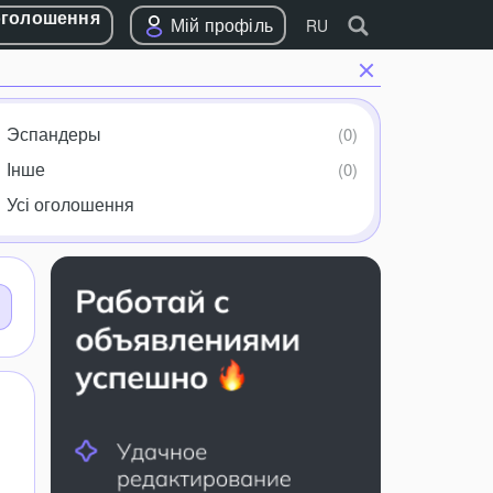
оголошення
Мій профіль
RU
Эспандеры
Інше
Усі оголошення