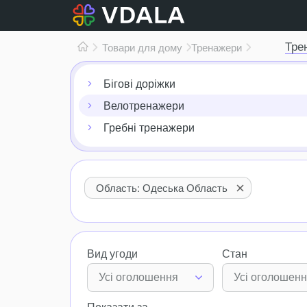
Тре
Товари для дому
Тренажери
Бігові доріжки
Велотренажери
Гребні тренажери
Область: Одеська Область
Вид угоди
Стан
Усі оголошення
Усі оголошен
Показати за