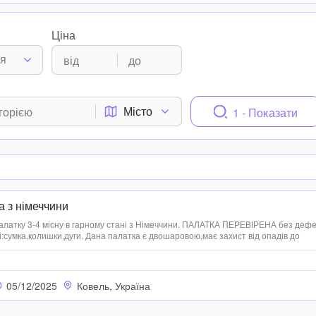
Ціна
ня
Місто
1 - Показати
а з німеччини
латку 3-4 місну в гарному стані з Німеччини. ПАЛАТКА ПЕРЕВІРЕНА без дефе
кті:сумка,колишки,дуги. Дана палатка є двошаровою,має захист від опадів до
ки: 400(Д)х300(Ш)х210(В)см. Розміри спальнього місця: 290(Д)х270(Ш)х180(В)
05/12/2025
Ковель, Україна