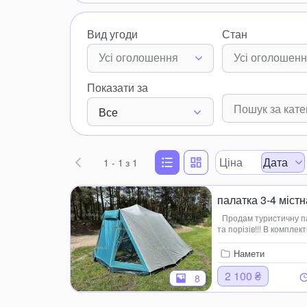
Вид угоди
Стан
Усі оголошення
Усі оголошен
Показати за
Все
Ціна
Дата
1 - 1
з 1
палатка 3-4 містн
Продам туристичну па
та порізів!!! В компле
2000мм. Разміри палат
Кількіс...
Намети
2 100 ₴
8