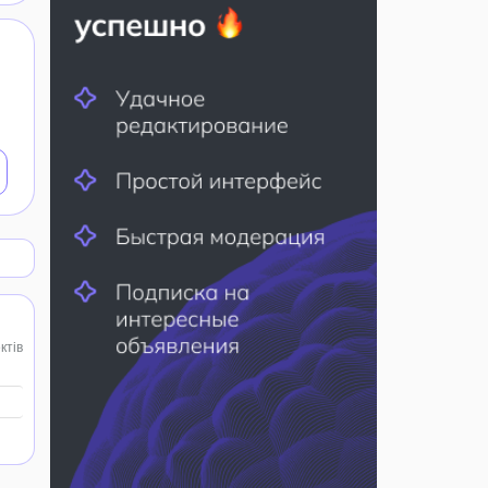
ктів
см.