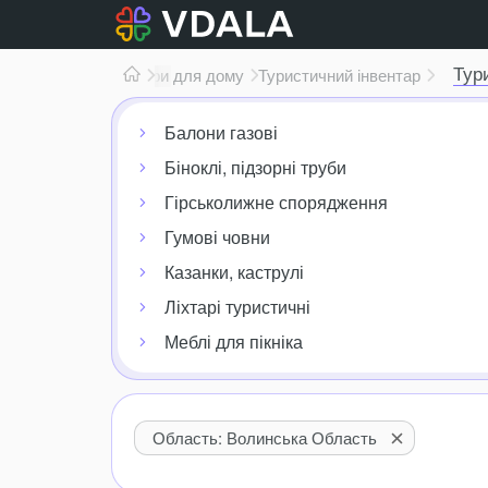
Тур
Товари для дому
Туристичний інвентар
Балони газові
Біноклі, підзорні труби
Гірськолижне спорядження
Гумові човни
Казанки, каструлі
Ліхтарі туристичні
Меблі для пікніка
Область: Волинська Область