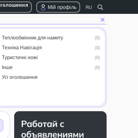
оголошення
Мій профіль
RU
Теплообмінник для намету
Техніка Навігація
Туристичні ножі
Інше
Усі оголошення