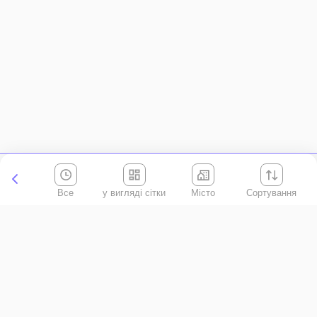
Все
Місто
Сортування
Київська область
АР Крим
Івано-Франківська область
Вінницька область
Волинська область