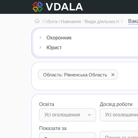
Вак
Робота і Навчання
Види діяльності
Охоронник
Юрист
Область: Рівненська Область
Освіта
Досвід роботи
Усі оголошення
Усі оголошен
Показати за