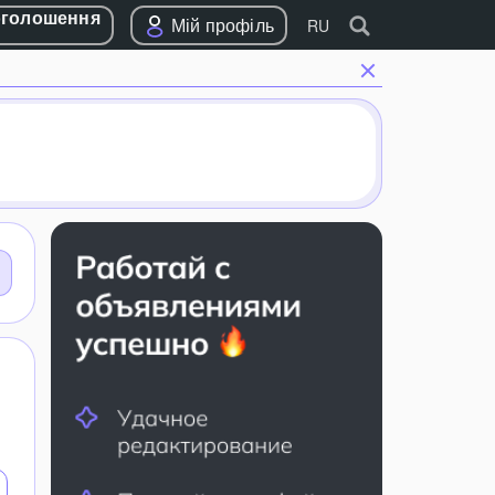
оголошення
Мій профіль
RU