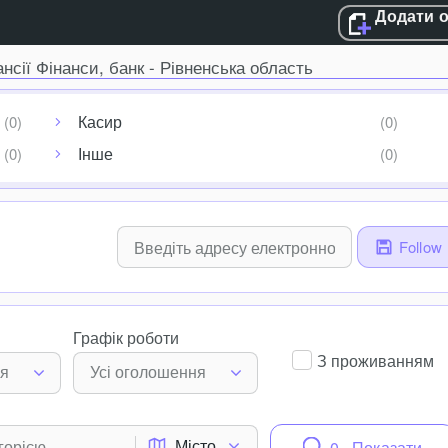
Додати 
ансії Фінанси, банк - Рівненська область
Касир
Інше
Follow
Графік роботи
З проживанням
ня
Усі оголошення
Місто
0 - Показати