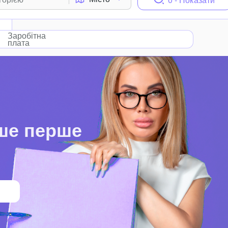
Заробітна
плата
ше перше