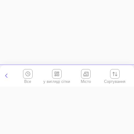
Все
Місто
Сортування
Київська область
АР Крим
Івано-Франківська область
Вінницька область
Волинська область