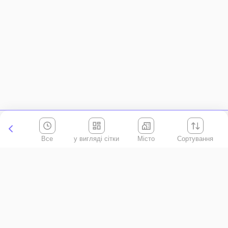
Все
Місто
Сортування
Київська область
АР Крим
Івано-Франківська область
Вінницька область
Волинська область