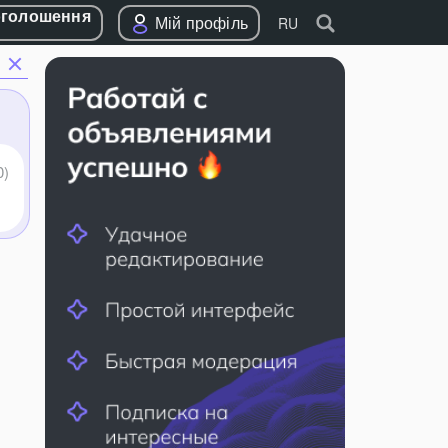
оголошення
Мій профіль
RU