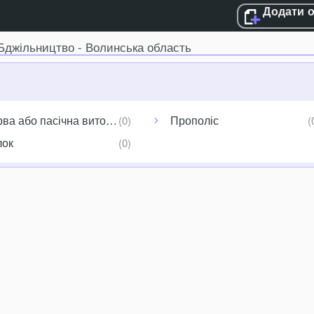
Додати 
 Бджільництво - Волинська область
ва або пасічна витопка
Прополіс
лок