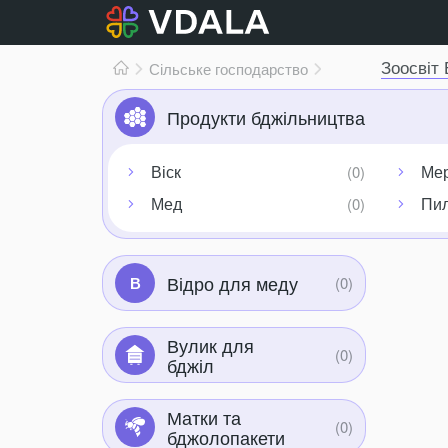
Зоосвіт
Сільське господарство
Продукти бджільництва
Віск
Мер
Мед
Пи
Відро для меду
В
Вулик для
бджіл
Матки та
бджолопакети