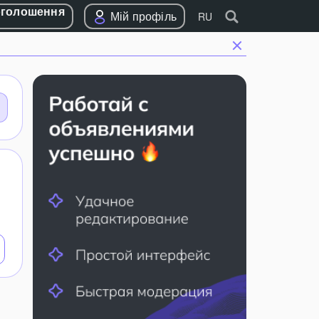
оголошення
Мій профіль
RU