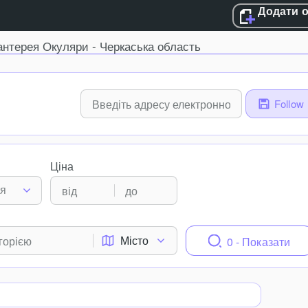
Додати 
антерея Окуляри - Черкаська область
Follow
Ціна
ня
Місто
0 - Показати