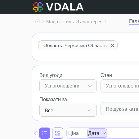
Гал
Мода і стиль
Галантерея
Область: Черкаська Область
Вид угоди
Стан
Усі оголошення
Усі оголошен
Показати за
Все
Ціна
Дата