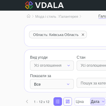
Гал
Мода і стиль
Галантерея
Область: Київська Область
Вид угоди
Стан
Усі оголошення
Усі оголошен
Показати за
Все
Ціна
Дата
1 - 12
з 12