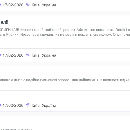
17/02/2026
Київ, Україна
ал!!
ОРИГИНАЛ! Никаких копий, хай копий, реплик. Абсолютно новые очки Derek L
ны в Японии! Носоупоры сделаны из металла и покрыты силиконом. Очки пок
 на узкие и +- средние лица. Размеры Ширина линзы 54.0(мм) Высота линзы
17/02/2026
Київ, Україна
клянкою лінзою,надійна силіконові оправа.Ціна найнижча. Є в наявності від +1
17/02/2026
Київ, Україна
разами 068 750 2067