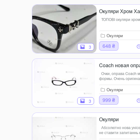
Окуляри Хром Ха
ТОПОВІ окуляри хром 
Окуляри
648 ₴
3
Coach новая опр
Очки, оправа Coach 
формы. Очень оригина
витринный экземпляр.
Окуляри
999 ₴
3
Окуляри
Абсолютно нова унісе
не ставити запитаннь 
власноруч. Є в двох ко