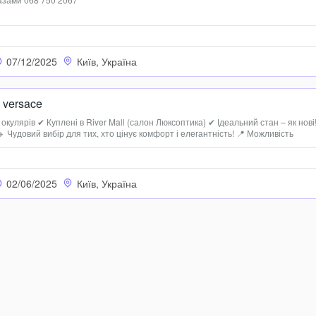
07/12/2025
Київ, Україна
 versace
кулярів ✔ Куплені в River Mall (салон Люксоптика) ✔ Ідеальний стан – як нові
 🔹 Чудовий вибір для тих, хто цінує комфорт і елегантність! 📍 Можливість
1229
02/06/2025
Київ, Україна