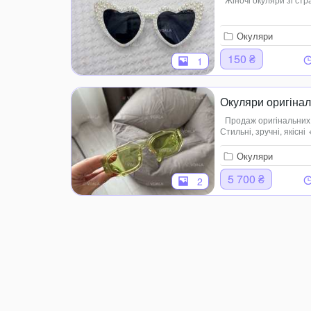
Окуляри
150 ₴
1
Окуляри оригінал
Продаж оригінальних о
Стильні, зручні, якісні
примірки. +38 050 011
Окуляри
5 700 ₴
2