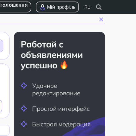
оголошення
Мій профіль
RU