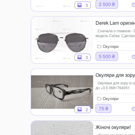
2 500 ₴
3
Derek Lam оригин
Сначала о главном - 
модель Callas. Сдела
18К золотом! Подойдут
50.0(мм) Общая ш...
Окуляри
5 500 ₴
3
Окуляри для зору
Окуляри для зору із с
до +3.5 0681764051
Окуляри
75 ₴
2
Жіночі окуляри!
Жіночі окуляри зі ст