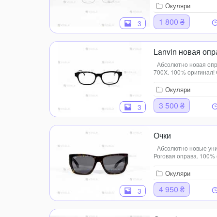
більша. Під...
Окуляри
1 800 ₴
3
Lanvin новая опр
Абсолютно новая опр
700X. 100% оригинал!
Очень интересный при
Цена указана без ...
Окуляри
3 500 ₴
3
Очки
Абсолютно новые уни
Роговая оправа. 100% 
гравировка на левой л
этом не имеют никаких.
Окуляри
4 950 ₴
3