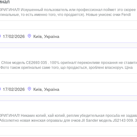
инал
 ОРИГИНАЛ! Искушенный пользователь или профессионал поймет это скорее
гинальные, то есть именно того, что продается). Новые унисекс очки Fendi
0. Фото в объявлении оригинальные 0674542018
17/02/2026
Київ, Україна
 Chloe модель CE2693 035 . 100% оригінал! переконливе прохання не ставит
Фото також оригінальні саме того, що продається, зроблені власноруч. Ціна
 додаткові 600грн. можемо комплектувати фірмовим мяким чохлом. Підійдуть
17/02/2026
Київ, Україна
ОРИГИНАЛ! Никаких копий, хай копий, реплик убедительная просьба не задав
. Абсолютно новая женская оправа/ы для очков Jil Sander модель JS2143 009. 
той вещи цену. Поставляются без футляра. Фото оригинальные, не с интерне