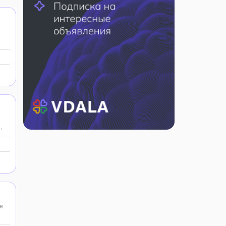
,
я
охи