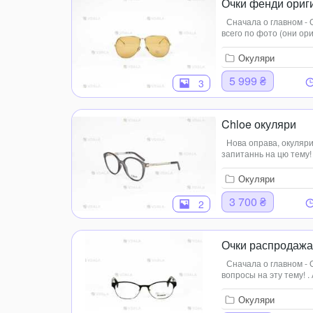
Очки фенди ориг
Сначала о главном -
всего по фото (они ори
модель FF0437/S 0017
Окуляри
5 999 ₴
3
Chloe окуляри
Нова оправа, окуляри
запитаннь на цю тему! 
вказана без чохла, за
майже на будь як...
Окуляри
3 700 ₴
2
Очки распродажа
Сначала о главном - 
вопросы на эту тему! 
символичную как для э
то есть ...
Окуляри