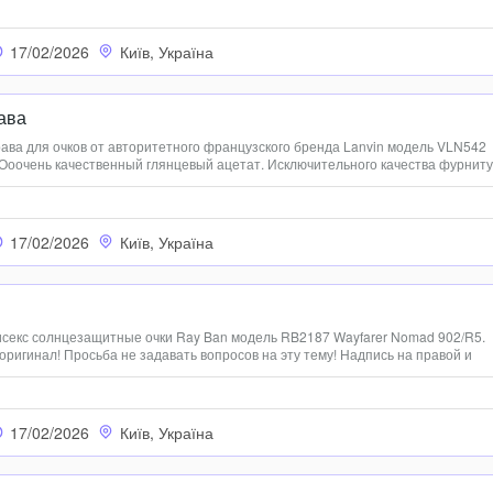
17/02/2026
Київ, Україна
ава
ава для очков от авторитетного французского бренда Lanvin модель VLN542
 Ооочень качественный глянцевый ацетат. Исключительного качества фурниту
нт внутри заушника. Очень оригинально и дорого выглядит. Сделана в Итали
17/02/2026
Київ, Україна
секс солнцезащитные очки Ray Ban модель RB2187 Wayfarer Nomad 902/R5.
оригинал! Просьба не задавать вопросов на эту тему! Надпись на правой и
инзах присутствуют. Были на витрине, возможны какие-то микропомарки, но п
..
17/02/2026
Київ, Україна