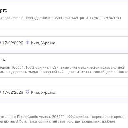
ртс
хартс Chrome Hearts Доставка: 1-2дні Ціна: 649 грн -З пакуванням 849 грн
17/02/2026
Київ, Україна
ава
модель HC6001. 100% оригинал! Стильные очки классической прямоугольной
льно и дорого выглядят. Шикарнейший ацетат и "ненавязчивый" декор. Новые
 Без тестовых линз. 0633144809
17/02/2026
Київ, Україна
кс оправа Pierre Cardin модель PC6872. 100% оригінал! переконливе проханн
на цю тему! Фото також оригінальні саме того, що продається, зроблені
льорах - сріблястому (перші 4 фото) і сірому (фото 5) також є схожа модель тр