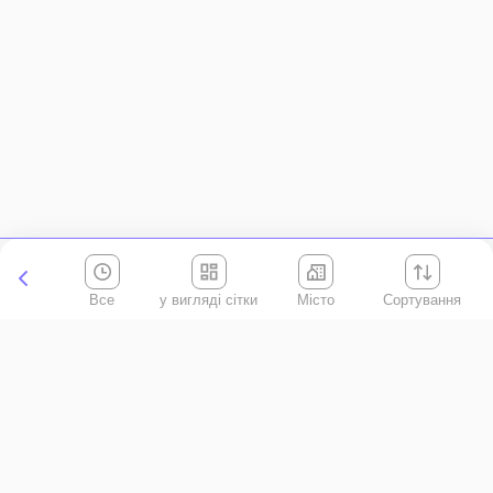
Все
Місто
Сортування
Київська область
АР Крим
Івано-Франківська область
Вінницька область
Волинська область