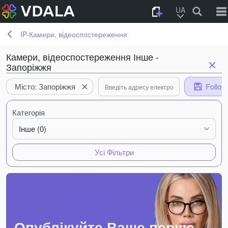
UA
IP-Камери, відеоспостереження
Камери, відеоспостереження Інше -
Запоріжжя
Місто: Запоріжжя
Follow
Категорія
Інше (0)
Усі Фільтри
Опублікуйте Ваше перше