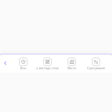
Все
Місто
Сортування
Київська область
АР Крим
Івано-Франківська область
Вінницька область
Волинська область