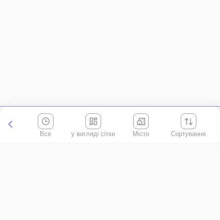
Все
Місто
Сортування
Київська область
АР Крим
Івано-Франківська область
Вінницька область
Волинська область