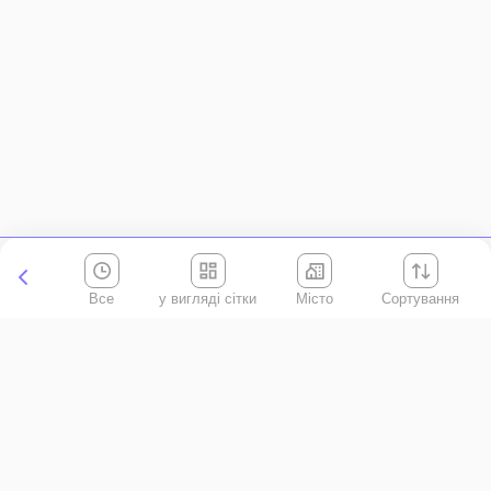
Все
Місто
Сортування
Київська область
АР Крим
Івано-Франківська область
Вінницька область
Волинська область